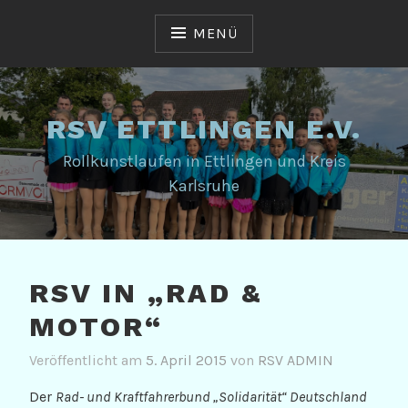
Zum
Inhalt
MENÜ
springen
RSV ETTLINGEN E.V.
Rollkunstlaufen in Ettlingen und Kreis
Karlsruhe
RSV IN „RAD &
MOTOR“
Veröffentlicht am
5. April 2015
von
RSV ADMIN
Der
Rad- und Kraftfahrerbund „Solidarität“ Deutschland