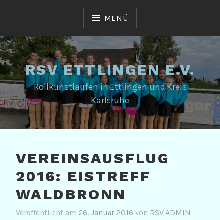
Zum
Inhalt
MENÜ
springen
RSV ETTLINGEN E.V.
Rollkunstlaufen in Ettlingen und Kreis
Karlsruhe
VEREINSAUSFLUG
2016: EISTREFF
WALDBRONN
Veröffentlicht am
26. Januar 2016
von
RSV ADMIN