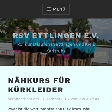
Zum
Inhalt
MENÜ
springen
RSV ETTLINGEN E.V.
Rollkunstlaufen in Ettlingen und Kreis
Karlsruhe
NÄHKURS FÜR
KÜRKLEIDER
Veröffentlicht am
18. Oktober 2017
von
RSV ADMIN
Zwar ist die Wettkampfsaison für dieses Jahr