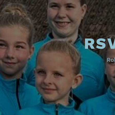
RSV
Rol