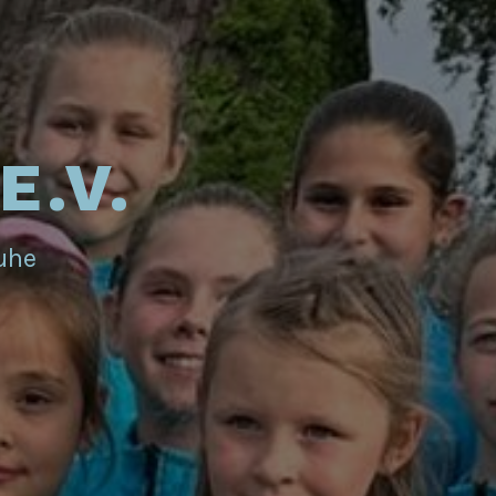
E.V.
ruhe