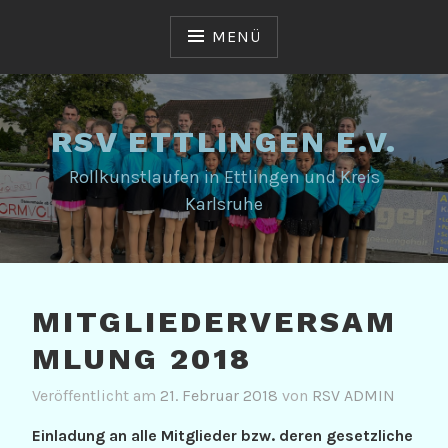
Zum
Inhalt
MENÜ
springen
RSV ETTLINGEN E.V.
Rollkunstlaufen in Ettlingen und Kreis
Karlsruhe
MITGLIEDERVERSAM
MLUNG 2018
Veröffentlicht am
21. Februar 2018
von
RSV ADMIN
Einladung an alle Mitglieder bzw. deren gesetzliche