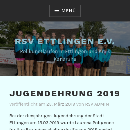
Zum
Inhalt
MENÜ
springen
RSV ETTLINGEN E.V.
Rollkunstlaufen in Ettlingen und Kreis
Karlsruhe
JUGENDEHRUNG 2019
Veröffentlicht am
23. März 2019
von
RSV ADMIN
Bei der diesjährigen Jugendehrung der Stadt
Ettlingen am 15.03.2019 wurde Laurena Polignone
für Ihre Errungenschaften der Saison 2018 geehrt.