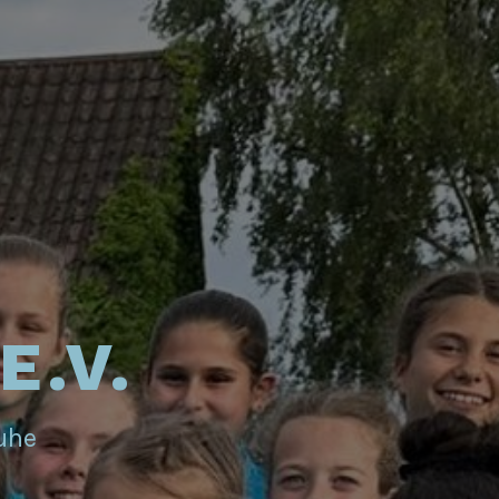
E.V.
ruhe