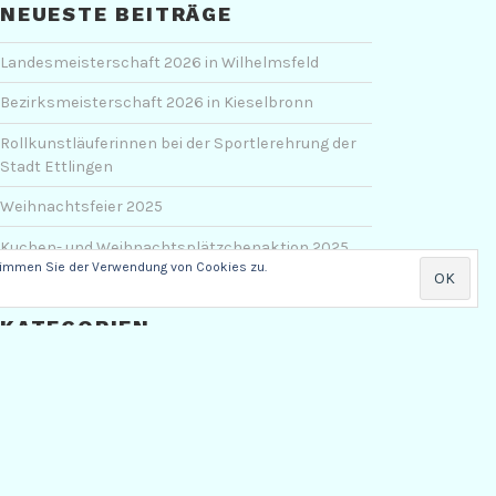
NEUESTE BEITRÄGE
Landesmeisterschaft 2026 in Wilhelmsfeld
Bezirksmeisterschaft 2026 in Kieselbronn
Rollkunstläuferinnen bei der Sportlerehrung der
Stadt Ettlingen
Weihnachtsfeier 2025
Kuchen- und Weihnachtsplätzchenaktion 2025
stimmen Sie der Verwendung von Cookies zu.
KATEGORIEN
Anfahrten
(1)
Presse
(30)
RSV
(80)