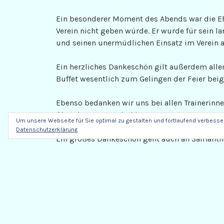
Ein besonderer Moment des Abends war die Ehr
Verein nicht geben würde. Er wurde für sein l
und seinen unermüdlichen Einsatz im Verein 
Ein herzliches Dankeschön gilt außerdem allen 
Buffet wesentlich zum Gelingen der Feier bei
Ebenso bedanken wir uns bei allen Trainerinne
über das ganze Jahr hinweg.
Um unsere Webseite für Sie optimal zu gestalten und fortlaufend verbess
Datenschutzerklärung
Ein großes Dankeschön geht auch an Samantha
Weihnachtsshow gemeinsam mit den Mädchen 
Beitrag zu diesem besonderen Abend geleistet
Der Vorstand leistet im Hintergrund einen erh
unseres Vereins. Viele Aufgaben, die auf den
erfordern ein hohes Maß an Zeit, Engagement
Hier geht ein besonderer Dank an unseren 1. Vo