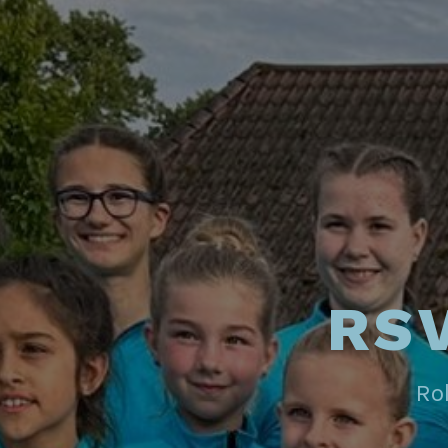
RSV
Rol