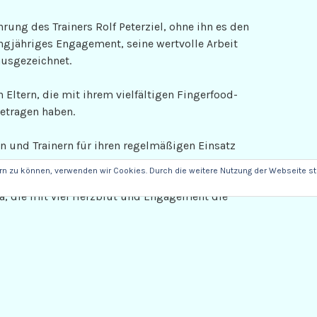
ung des Trainers Rolf Peterziel, ohne ihn es den
angjähriges Engagement, seine wertvolle Arbeit
ausgezeichnet.
Eltern, die mit ihrem vielfältigen Fingerfood-
getragen haben.
n und Trainern für ihren regelmäßigen Einsatz
ern zu können, verwenden wir Cookies. Durch die weitere Nutzung der Webseite 
, die mit viel Herzblut und Engagement die
einstudiert und damit einen unvergesslichen
 hat.
eblichen Beitrag zum erfolgreichen Bestehen
 ersten Blick nicht wahrgenommen werden,
 und Verantwortungsbewusstsein.
rstand Helga Fett.