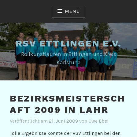
Zum
Inhalt
MENÜ
springen
RSV ETTLINGEN E.V.
Rollkunstlaufen in Ettlingen und Kreis
Karlsruhe
BEZIRKSMEISTERSCH
AFT 2009 IN LAHR
Veröffentlicht am
21. Juni 2009
von
Uwe Ebel
Tolle Ergebnisse konnte der RSV Ettlingen bei den