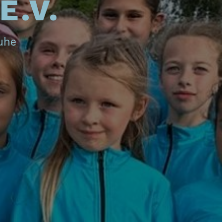
E.V.
ruhe