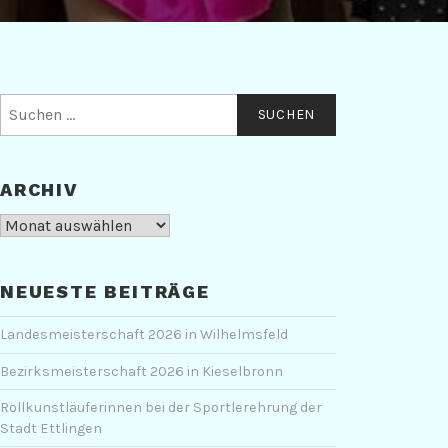
Suchen
nach:
ARCHIV
Archiv
NEUESTE BEITRÄGE
Landesmeisterschaft 2026 in Wilhelmsfeld
Bezirksmeisterschaft 2026 in Kieselbronn
Rollkunstläuferinnen bei der Sportlerehrung der
Stadt Ettlingen