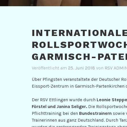
INTERNATIONAL
ROLLSPORTWOCH
GARMISCH-PATE
Veröffentlicht am
25. Juni 2018
von
RSV ADMI
Über Pfingsten veranstaltete der Deutscher Rol
Eissport-Zentrum in Garmisch-Partenkirchen di
Der RSV Ettlingen wurde durch
Leonie Steppe
Förstel und Janina Seliger.
Die Rollsportwoch
Pflichttraining bei den
Bundestrainern
sowie v
Trainerinnen aus ganz Deutschland. Durch Tan
wurden die anstrengenden Trainingstage abge