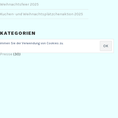
Weihnachtsfeier 2025
Kuchen- und Weihnachtsplätzchenaktion 2025
KATEGORIEN
stimmen Sie der Verwendung von Cookies zu.
Anfahrten
(1)
Presse
(30)
RSV
(80)
Sport
(73)
Uncategorized
(32)
Veranstaltungen
(69)