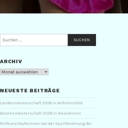
Suchen
nach:
ARCHIV
Archiv
NEUESTE BEITRÄGE
Landesmeisterschaft 2026 in Wilhelmsfeld
Bezirksmeisterschaft 2026 in Kieselbronn
Rollkunstläuferinnen bei der Sportlerehrung der