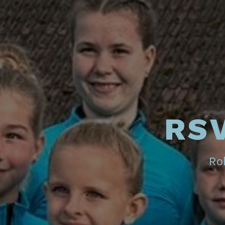
RSV
Rol