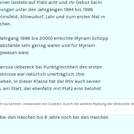
einer landete auf Platz acht und ihr Debut beim
ierungen unter den Jahrgängen 1994 bis 1998
elmsfeld, Altneudorf, Lahr und zum ersten Mal in
chen.
Jahrgang 1998 bis 2000) erreichte Myriam Schöpp
ktabstände sehr gering waren und für Myriam
 gewesen wäre.
arissa Uebereck bei Punktgleichheit den ersten
nisse war natürlich unerträglich. Ihre
eben. In dieser Klasse hat der RSV auch seinen
am Start, der ebenfalls mit Platz eins belohnt
ern zu können, verwenden wir Cookies. Durch die weitere Nutzung der Webseite 
er, Sprecher und Trainer ging es weiter mit den
bei den Häschen bis 6 Jahre noch bei den Häschen
er vertreten. Erst bei den Häschen bis 8 Jahren
hen mit. Zum ersten Mal bei einem Turnier