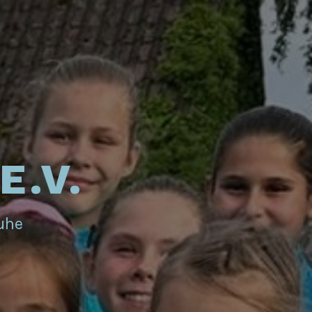
E.V.
ruhe