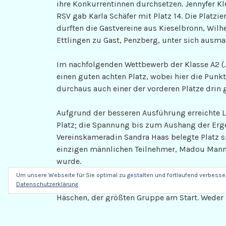
ihre Konkurrentinnen durchsetzen. Jennyfer Kl
RSV gab Karla Schäfer mit Platz 14. Die Platz
durften die Gastvereine aus Kieselbronn, Wilh
Ettlingen zu Gast, Penzberg, unter sich ausma
Im nachfolgenden Wettbewerb der Klasse A2 (
einen guten achten Platz, wobei hier die Pun
durchaus auch einer der vorderen Plätze drin
Aufgrund der besseren Ausführung erreichte L
Platz; die Spannung bis zum Aushang der Ergeb
Vereinskameradin Sandra Haas belegte Platz si
einzigen männlichen Teilnehmer, Madou Mann, 
wurde.
Um unsere Webseite für Sie optimal zu gestalten und fortlaufend verbess
Nach einer kurzen Stärkung für die Kampfricht
Datenschutzerklärung
Häschen, der größten Gruppe am Start. Weder 
bis 8 Jahren des Jahrgangs 2002 waren Ettling
des Jahrgangs 2001 liefen vier Ettlinger Mädc