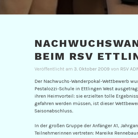
NACHWUCHSWAN
BEIM RSV ETTLI
Veröffentlicht am
3. Oktober 2009
von
RSV AD
Der Nachwuchs-Wanderpokal-Wettbewerb wurde 
Pestalozzi-Schule in Ettlingen West ausgetra
ihren Heimvorteil: sie erzielten tolle Ergebni
gefahren werden müssen, ist dieser Wettbewer
Saisonabschluss.
In der großen Gruppe der Anfänger A1, Jahrga
Teilnehmerinnen vertreten: Mareike Rennebau